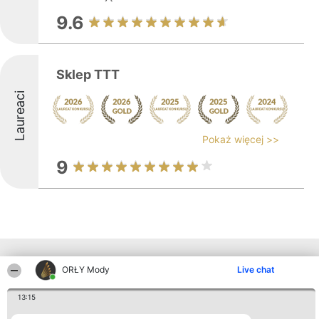
9.6
Sklep TTT
Laureaci
Pokaż więcej >>
9
Inne firmy z województwa
ORŁY Mody
Live chat
13:15
Organizator plebiscytu
Plebiscyt
Kontakt