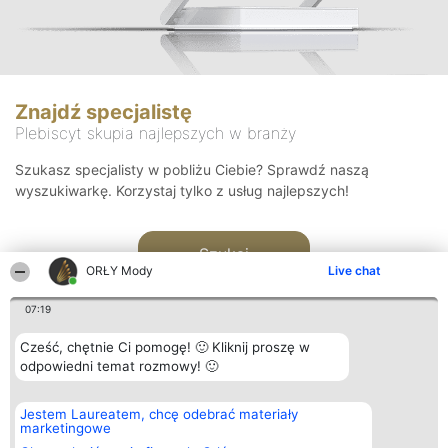
Znajdź specjalistę
Plebiscyt skupia najlepszych w branży
Szukasz specjalisty w pobliżu Ciebie? Sprawdź naszą
wyszukiwarkę. Korzystaj tylko z usług najlepszych!
Szukaj
ORŁY Mody
Live chat
07:19
Cześć, chętnie Ci pomogę! 🙂 Kliknij proszę w
odpowiedni temat rozmowy! 🙂
Organizator plebiscytu
Plebiscyt
Kontakt
Jestem Laureatem, chcę odebrać materiały
Bright Side Solutions sp. z o.
Laureaci
Kontakt
marketingowe
o. sp. k.
Lista
ul. Ruska 22
wszystkich