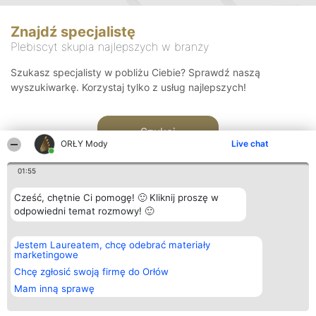
Znajdź specjalistę
Plebiscyt skupia najlepszych w branży
Szukasz specjalisty w pobliżu Ciebie? Sprawdź naszą
wyszukiwarkę. Korzystaj tylko z usług najlepszych!
Szukaj
ORŁY Mody
Live chat
01:55
Cześć, chętnie Ci pomogę! 🙂 Kliknij proszę w
odpowiedni temat rozmowy! 🙂
Organizator plebiscytu
Plebiscyt
Kontakt
Jestem Laureatem, chcę odebrać materiały
Bright Side Solutions sp. z o.
Laureaci
Kontakt
marketingowe
o. sp. k.
Lista
ul. Ruska 22
wszystkich
Chcę zgłosić swoją firmę do Orłów
Wrocław 50-079
Laureatów
Mam inną sprawę
KRS 0000749100 | Regon
Zasady
381313360 | NIP 8943132676
Regulamin
+48 508 492 400
Polityka