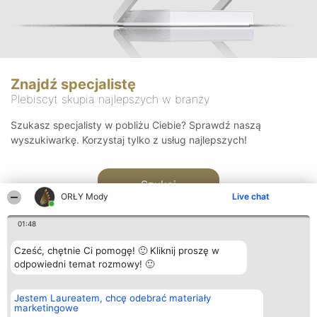
Znajdź specjalistę
Plebiscyt skupia najlepszych w branży
Szukasz specjalisty w pobliżu Ciebie? Sprawdź naszą
wyszukiwarkę. Korzystaj tylko z usług najlepszych!
Szukaj
ORŁY Mody
Live chat
01:48
Cześć, chętnie Ci pomogę! 🙂 Kliknij proszę w
odpowiedni temat rozmowy! 🙂
Organizator plebiscytu
Plebiscyt
Kontakt
Jestem Laureatem, chcę odebrać materiały
Bright Side Solutions sp. z o.
Laureaci
Kontakt
marketingowe
o. sp. k.
Lista