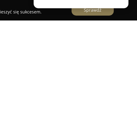
Sprawdź
ieszyć się sukcesem.
nowi miejsce zaprojektowane z myślą o
oki wachlarz usług związanych z pielęgnacją
uje pełen zakres zabiegów fryzjerskich, w tym
az dzieci, jak również zaawansowane techniki
re czy elumen.
pielęgnacji dłoni i stóp, proponując manicure
oraz pedicure kosmetyczny. Dostępne są także
 takie jak RF mikroigłowa, Bloomea, Sinapsi oraz
 na celu poprawę jędrności skóry, jej nawilżenie