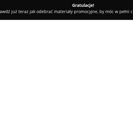
Gratulacje!
awdź już teraz jak odebrać materiały promocyjne, by móc w pełni c
z
Gabinet kosmetyczno-fryzjerski Molto Bene SPA
lto Bene SPA
O firmie:
Molto Bene SPA
w Skórczu sta
odpoczynku, zapewniające szer
urody i relaksem. Oferta obejm
strzyżenie kobiet, mężczyzn or
koloryzacji, takie jak softsomb
Salon specjalizuje się także w 
klasyczny, hybrydowy, żelowy 
zaawansowane zabiegi na twarz,
mezoterapia nanoigłowa, mające