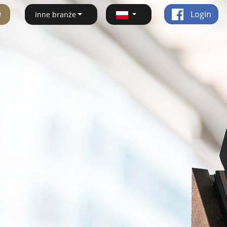
ę
Login
Inne branże