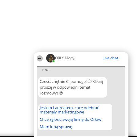
ORŁY Mody
Live chat
11:46
Cześć, chętnie Ci pomogę! 🙂 Kliknij
proszę w odpowiedni temat
rozmowy! 🙂
Jestem Laureatem, chcę odebrać
materiały marketingowe
Chcę zgłosić swoją firmę do Orłów
Mam inną sprawę