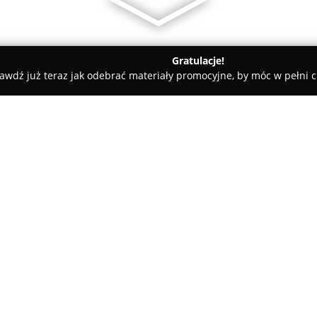
Gratulacje!
awdź już teraz jak odebrać materiały promocyjne, by móc w pełni c
zawa
Salon Firmowy Loake
O firmie:
Salon Firmowy Loake
w Warsza
miłośników tradycyjnego, klas
autoryzowany przedstawiciel r
dostarczając szeroki wachlarz 
ręcznie z wykorzystaniem rzemi
model powstaje zgodnie z kla
zapewniającą trwałość, komfor