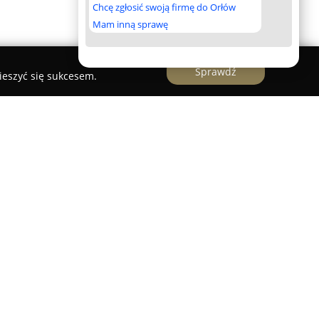
Chcę zgłosić swoją firmę do Orłów
Mam inną sprawę
Sprawdź
ieszyć się sukcesem.
wie jest miejscem przeznaczonym dla
ycznego obuwia męskiego. Funkcjonuje jako
enomowanej angielskiej marki na polskim rynku,
butów o wyjątkowej jakości, które są wykonywane
eślniczych technik sięgających 1880 roku. Każdy
syczną metodą szycia ramowego Goodyear Welted,
t użytkowania oraz możliwość kompleksowej