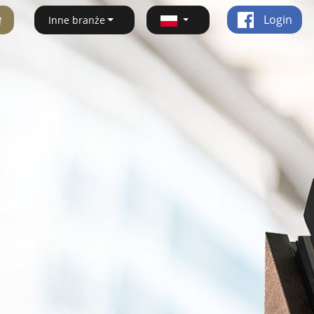
ę
Login
Inne branże