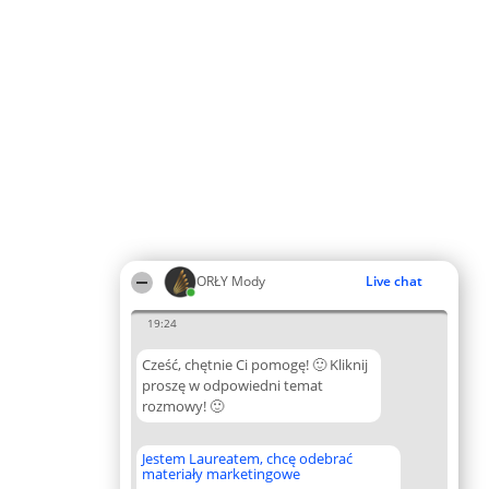
ORŁY Mody
Live chat
19:24
Cześć, chętnie Ci pomogę! 🙂 Kliknij
proszę w odpowiedni temat
rozmowy! 🙂
Jestem Laureatem, chcę odebrać
materiały marketingowe