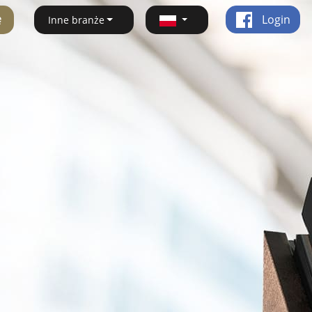
ę
Login
Inne branże