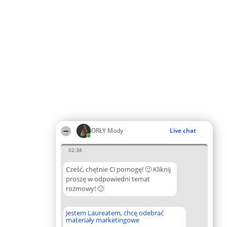
ORŁY Mody
Live chat
02:38
Cześć, chętnie Ci pomogę! 🙂 Kliknij
proszę w odpowiedni temat
rozmowy! 🙂
Jestem Laureatem, chcę odebrać
materiały marketingowe