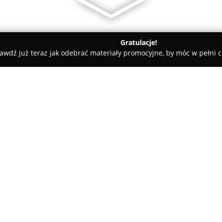
Gratulacje!
awdź już teraz jak odebrać materiały promocyjne, by móc w pełni c
Salon Firmowy BRUBECK Łódź
O firmie:
Salon Firmowy BRUBECK Łódź
wysokiej jakości, stworzoną za
ceniących wygodę na co dzień
liderem w branży odzieży ter
wdrażaniem innowacji oraz dba
produkcji.