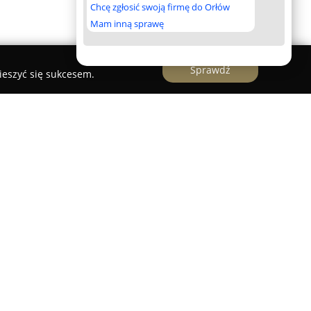
Chcę zgłosić swoją firmę do Orłów
Mam inną sprawę
Sprawdź
ieszyć się sukcesem.
to punkt oferujący odzież termoaktywną o
równo z myślą o sportowcach, jak i osobach
. Marka BRUBECK jest rozpoznawalnym polskim
moaktywnej, wyróżniającym się konsekwentnym
łością o szczegóły na wszystkich etapach