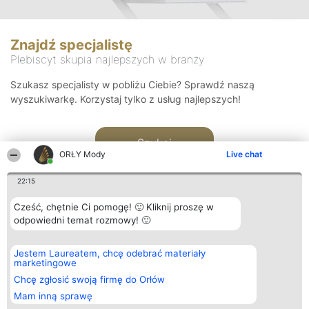
Znajdź specjalistę
Plebiscyt skupia najlepszych w branży
Szukasz specjalisty w pobliżu Ciebie? Sprawdź naszą
wyszukiwarkę. Korzystaj tylko z usług najlepszych!
Szukaj
ORŁY Mody
Live chat
22:15
Cześć, chętnie Ci pomogę! 🙂 Kliknij proszę w
odpowiedni temat rozmowy! 🙂
Organizator plebiscytu
Plebiscyt
Kontakt
Jestem Laureatem, chcę odebrać materiały
Bright Side Solutions sp. z o.
Laureaci
Kontakt
marketingowe
o. sp. k.
Lista
ul. Ruska 22
wszystkich
Chcę zgłosić swoją firmę do Orłów
Wrocław 50-079
Laureatów
Mam inną sprawę
KRS 0000749100 | Regon
Zasady
381313360 | NIP 8943132676
Regulamin