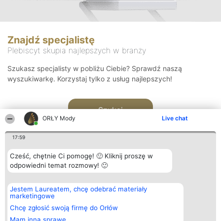
Znajdź specjalistę
Plebiscyt skupia najlepszych w branży
Szukasz specjalisty w pobliżu Ciebie? Sprawdź naszą
wyszukiwarkę. Korzystaj tylko z usług najlepszych!
Szukaj
ORŁY Mody
Live chat
17:59
Cześć, chętnie Ci pomogę! 🙂 Kliknij proszę w
odpowiedni temat rozmowy! 🙂
Organizator plebiscytu
Plebiscyt
Kontakt
Jestem Laureatem, chcę odebrać materiały
Bright Side Solutions sp. z o.
Laureaci
Kontakt
marketingowe
o. sp. k.
Lista
ul. Ruska 22
wszystkich
Chcę zgłosić swoją firmę do Orłów
Wrocław 50-079
Laureatów
Mam inną sprawę
KRS 0000749100 | Regon
Zasady