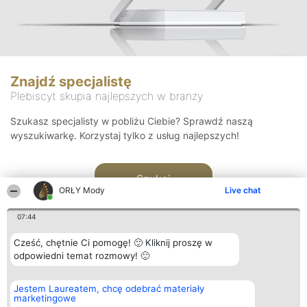
Znajdź specjalistę
Plebiscyt skupia najlepszych w branży
Szukasz specjalisty w pobliżu Ciebie? Sprawdź naszą
wyszukiwarkę. Korzystaj tylko z usług najlepszych!
Szukaj
ORŁY Mody
Live chat
07:44
Cześć, chętnie Ci pomogę! 🙂 Kliknij proszę w
odpowiedni temat rozmowy! 🙂
Organizator plebiscytu
Plebiscyt
Kontakt
Jestem Laureatem, chcę odebrać materiały
Bright Side Solutions sp. z o.
Laureaci
Kontakt
marketingowe
o. sp. k.
Lista