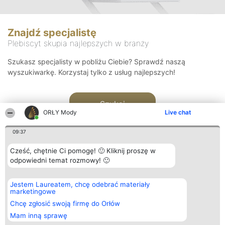
Znajdź specjalistę
Plebiscyt skupia najlepszych w branży
Szukasz specjalisty w pobliżu Ciebie? Sprawdź naszą
wyszukiwarkę. Korzystaj tylko z usług najlepszych!
Szukaj
ORŁY Mody
Live chat
09:37
Cześć, chętnie Ci pomogę! 🙂 Kliknij proszę w
odpowiedni temat rozmowy! 🙂
Organizator plebiscytu
Plebiscyt
Kontakt
Jestem Laureatem, chcę odebrać materiały
Bright Side Solutions sp. z o.
Laureaci
Kontakt
marketingowe
o. sp. k.
Lista
ul. Ruska 22
wszystkich
Chcę zgłosić swoją firmę do Orłów
Wrocław 50-079
Laureatów
Mam inną sprawę
KRS 0000749100 | Regon
Zasady
381313360 | NIP 8943132676
Regulamin