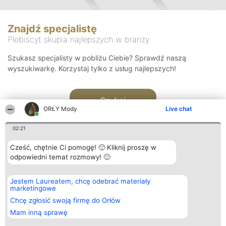
Znajdź specjalistę
Plebiscyt skupia najlepszych w branży
Szukasz specjalisty w pobliżu Ciebie? Sprawdź naszą
wyszukiwarkę. Korzystaj tylko z usług najlepszych!
Szukaj
ORŁY Mody
Live chat
02:21
Cześć, chętnie Ci pomogę! 🙂 Kliknij proszę w
odpowiedni temat rozmowy! 🙂
Organizator plebiscytu
Plebiscyt
Kontakt
Jestem Laureatem, chcę odebrać materiały
Bright Side Solutions sp. z o.
Laureaci
Kontakt
marketingowe
o. sp. k.
Lista
ul. Ruska 22
wszystkich
Chcę zgłosić swoją firmę do Orłów
Wrocław 50-079
Laureatów
Mam inną sprawę
KRS 0000749100 | Regon
Zasady
381313360 | NIP 8943132676
Regulamin