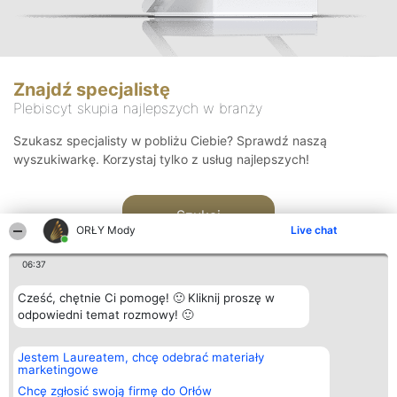
Znajdź specjalistę
Plebiscyt skupia najlepszych w branży
Szukasz specjalisty w pobliżu Ciebie? Sprawdź naszą
wyszukiwarkę. Korzystaj tylko z usług najlepszych!
Szukaj
ORŁY Mody
Live chat
06:37
Cześć, chętnie Ci pomogę! 🙂 Kliknij proszę w
odpowiedni temat rozmowy! 🙂
Organizator plebiscytu
Plebiscyt
Kontakt
Jestem Laureatem, chcę odebrać materiały
Bright Side Solutions sp. z o.
Laureaci
Kontakt
marketingowe
o. sp. k.
Lista
ul. Ruska 22
wszystkich
Chcę zgłosić swoją firmę do Orłów