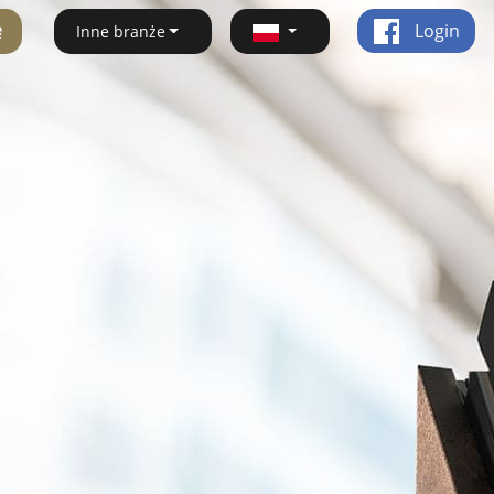
ę
Login
Inne branże