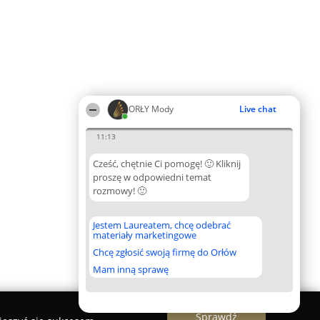
ORŁY Mody
Live chat
11:13
Cześć, chętnie Ci pomogę! 🙂 Kliknij
proszę w odpowiedni temat
rozmowy! 🙂
Jestem Laureatem, chcę odebrać
materiały marketingowe
Chcę zgłosić swoją firmę do Orłów
Mam inną sprawę
Sprawdź