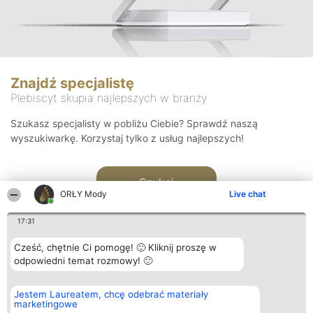
Znajdź specjalistę
Plebiscyt skupia najlepszych w branży
Szukasz specjalisty w pobliżu Ciebie? Sprawdź naszą
wyszukiwarkę. Korzystaj tylko z usług najlepszych!
Szukaj
ORŁY Mody
Live chat
17:31
Cześć, chętnie Ci pomogę! 🙂 Kliknij proszę w
odpowiedni temat rozmowy! 🙂
Organizator plebiscytu
Plebiscyt
Kontakt
Jestem Laureatem, chcę odebrać materiały
Bright Side Solutions sp. z o.
Laureaci
Kontakt
marketingowe
o. sp. k.
Lista