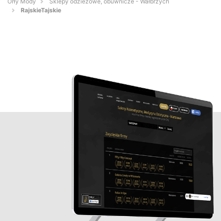
Orły Mody
Sklepy odzieżowe, obuwnicze - Wałbrzych
RajskieTajskie