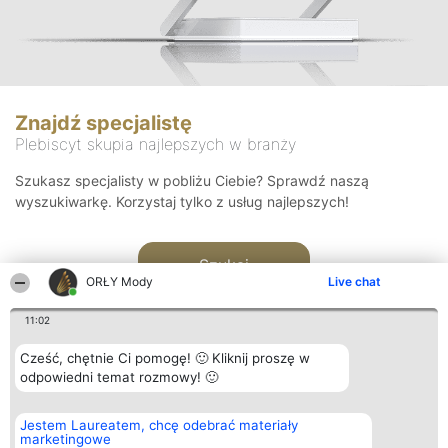
Znajdź specjalistę
Plebiscyt skupia najlepszych w branży
Szukasz specjalisty w pobliżu Ciebie? Sprawdź naszą
wyszukiwarkę. Korzystaj tylko z usług najlepszych!
Szukaj
ORŁY Mody
Live chat
11:02
Cześć, chętnie Ci pomogę! 🙂 Kliknij proszę w
odpowiedni temat rozmowy! 🙂
Organizator plebiscytu
Plebiscyt
Kontakt
Jestem Laureatem, chcę odebrać materiały
Bright Side Solutions sp. z o.
Laureaci
Kontakt
marketingowe
o. sp. k.
Lista