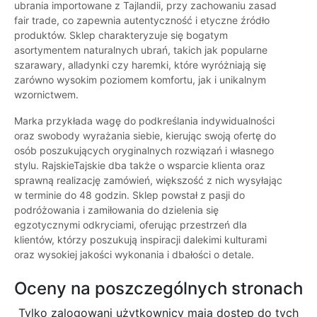
ubrania importowane z Tajlandii, przy zachowaniu zasad
fair trade, co zapewnia autentyczność i etyczne źródło
produktów. Sklep charakteryzuje się bogatym
asortymentem naturalnych ubrań, takich jak popularne
szarawary, alladynki czy haremki, które wyróżniają się
zarówno wysokim poziomem komfortu, jak i unikalnym
wzornictwem.
Marka przykłada wagę do podkreślania indywidualności
oraz swobody wyrażania siebie, kierując swoją ofertę do
osób poszukujących oryginalnych rozwiązań i własnego
stylu. RajskieTajskie dba także o wsparcie klienta oraz
sprawną realizację zamówień, większość z nich wysyłając
w terminie do 48 godzin. Sklep powstał z pasji do
podróżowania i zamiłowania do dzielenia się
egzotycznymi odkryciami, oferując przestrzeń dla
klientów, którzy poszukują inspiracji dalekimi kulturami
oraz wysokiej jakości wykonania i dbałości o detale.
Oceny na poszczególnych stronach
Tylko zalogowani użytkownicy maja dostęp do tych