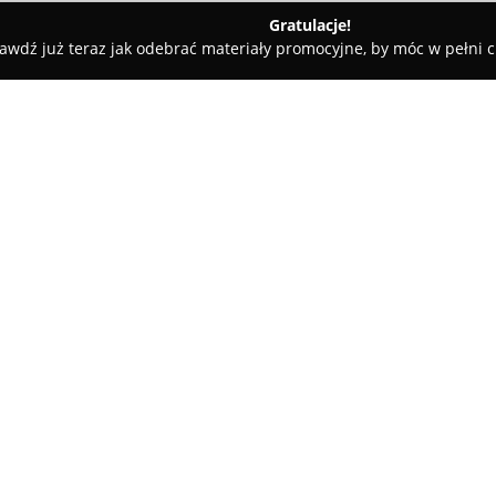
Gratulacje!
awdź już teraz jak odebrać materiały promocyjne, by móc w pełni c
a Góra
Quiosque - sukienki & odzież damska
ka
O firmie:
Quiosque
to polska marka obec
specjalizuje się w projektowan
trendy z ponadczasową eleganc
różnorodnych typach sylwetek,
zarówno na codzienny użytek, j
Quiosque skupia się na zaspoka
jakość i wszechstronność styl
Ofertę marki stanowią między i
spodnie, modne bluzki oraz pra