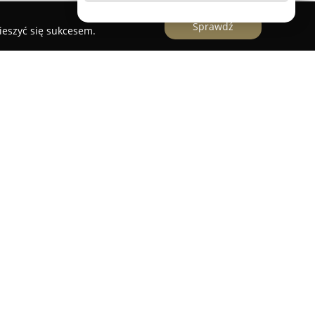
Sprawdź
ieszyć się sukcesem.
na na rynku od ponad trzydziestu lat, która
iu odzieży i akcesoriów łączących nowoczesne
ją. Kolekcje marki są opracowywane z myślą o
 zapewniając wygodne i stylowe propozycje
ak i na bardziej formalne okazje.
janiu potrzeb współczesnych kobiet, które cenią
ów, co umożliwia łatwe komponowanie garderoby.
nnymi eleganckie sukienki, dobrze skrojone
ktyczne żakiety, które wzbogacają kobiecą szafę.