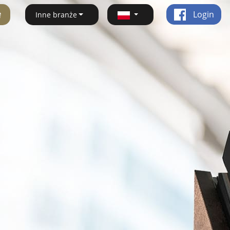
ę
Login
Inne branże