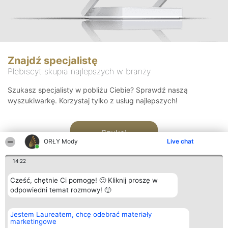
Znajdź specjalistę
Plebiscyt skupia najlepszych w branży
Szukasz specjalisty w pobliżu Ciebie? Sprawdź naszą
wyszukiwarkę. Korzystaj tylko z usług najlepszych!
Szukaj
ORŁY Mody
Live chat
14:22
Cześć, chętnie Ci pomogę! 🙂 Kliknij proszę w
odpowiedni temat rozmowy! 🙂
Organizator plebiscytu
Plebiscyt
Kontakt
Jestem Laureatem, chcę odebrać materiały
Bright Side Solutions sp. z o.
Laureaci
Kontakt
marketingowe
o. sp. k.
Lista