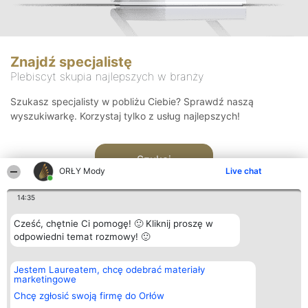
Znajdź specjalistę
Plebiscyt skupia najlepszych w branży
Szukasz specjalisty w pobliżu Ciebie? Sprawdź naszą
wyszukiwarkę. Korzystaj tylko z usług najlepszych!
Szukaj
ORŁY Mody
Live chat
14:35
Cześć, chętnie Ci pomogę! 🙂 Kliknij proszę w
odpowiedni temat rozmowy! 🙂
Organizator plebiscytu
Plebiscyt
Kontakt
Jestem Laureatem, chcę odebrać materiały
Bright Side Solutions sp. z o.
Laureaci
Kontakt
marketingowe
o. sp. k.
Lista
ul. Ruska 22
wszystkich
Chcę zgłosić swoją firmę do Orłów
Wrocław 50-079
Laureatów