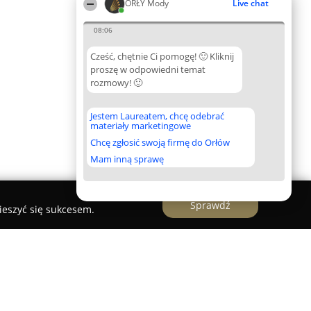
ORŁY Mody
Live chat
08:06
Cześć, chętnie Ci pomogę! 🙂 Kliknij
proszę w odpowiedni temat
rozmowy! 🙂
Jestem Laureatem, chcę odebrać
materiały marketingowe
Chcę zgłosić swoją firmę do Orłów
Mam inną sprawę
Sprawdź
ieszyć się sukcesem.