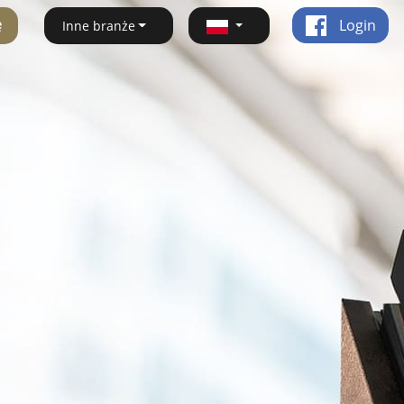
ę
Login
Inne branże