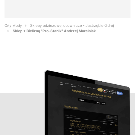
Orły Mody
Sklepy odzieżowe, obuwnicze - Jastrzębie-Zdrój
Sklep z Bielizną "Pro-Stanik" Andrzej Marciniak