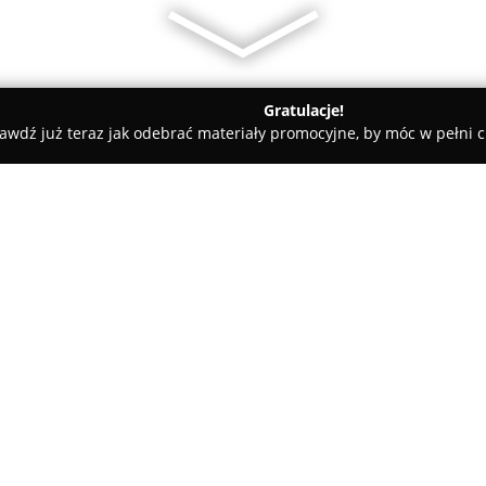
Gratulacje!
awdź już teraz jak odebrać materiały promocyjne, by móc w pełni c
yn
Promostars.pl
O firmie:
Promostars
jest uznanym pols
roboczej z wieloletnim doświa
obejmuje szeroki wybór produk
pracowniczego oraz budowania 
znaleźć można między innymi T-s
kurtki, jak również rozmaite ak