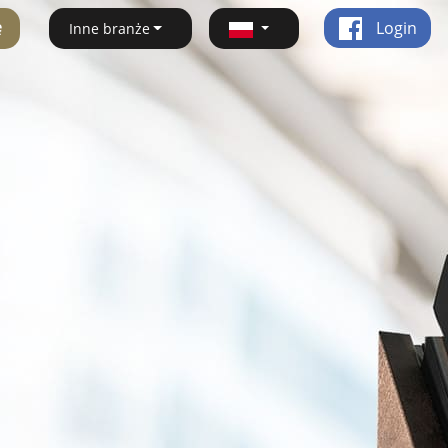
ę
Login
Inne branże