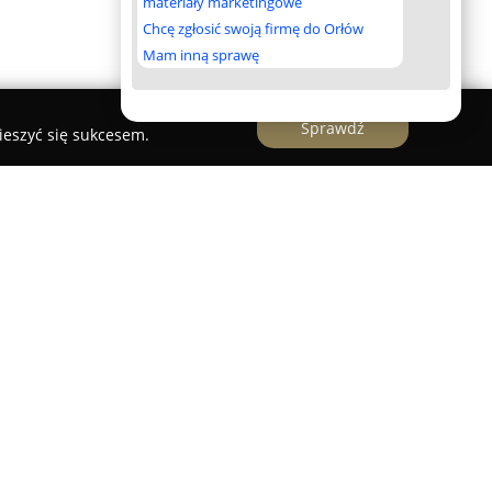
materiały marketingowe
Chcę zgłosić swoją firmę do Orłów
Mam inną sprawę
Sprawdź
ieszyć się sukcesem.
kim producentem odzieży reklamowej oraz
dczeniem w branży. Oferta przedsiębiorstwa
tów przeznaczonych do promocji, użytku
identyfikacji wizualnej firm. W asortymencie
hirty, koszulki polo, bluzy, polary, koszule,
cesoria. Produkty te dostępne są w wielu