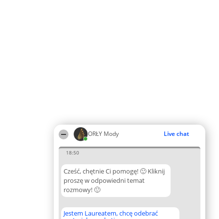
ORŁY Mody
Live chat
18:50
Cześć, chętnie Ci pomogę! 🙂 Kliknij
proszę w odpowiedni temat
rozmowy! 🙂
Jestem Laureatem, chcę odebrać