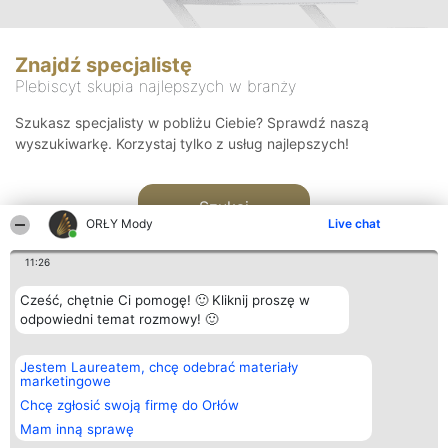
Znajdź specjalistę
Plebiscyt skupia najlepszych w branży
Szukasz specjalisty w pobliżu Ciebie? Sprawdź naszą
wyszukiwarkę. Korzystaj tylko z usług najlepszych!
Szukaj
ORŁY Mody
Live chat
11:26
Cześć, chętnie Ci pomogę! 🙂 Kliknij proszę w
odpowiedni temat rozmowy! 🙂
Organizator plebiscytu
Plebiscyt
Kontakt
Jestem Laureatem, chcę odebrać materiały
Bright Side Solutions sp. z o.
Laureaci
Kontakt
marketingowe
o. sp. k.
Lista
ul. Ruska 22
wszystkich
Chcę zgłosić swoją firmę do Orłów
Wrocław 50-079
Laureatów
Mam inną sprawę
KRS 0000749100 | Regon
Zasady
381313360 | NIP 8943132676
Regulamin