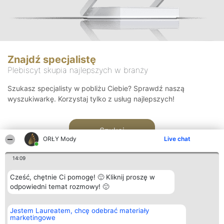
Znajdź specjalistę
Plebiscyt skupia najlepszych w branży
Szukasz specjalisty w pobliżu Ciebie? Sprawdź naszą
wyszukiwarkę. Korzystaj tylko z usług najlepszych!
Szukaj
ORŁY Mody
Live chat
14:09
Cześć, chętnie Ci pomogę! 🙂 Kliknij proszę w
odpowiedni temat rozmowy! 🙂
Organizator plebiscytu
Plebiscyt
Kontakt
Jestem Laureatem, chcę odebrać materiały
Bright Side Solutions sp. z o.
Laureaci
Kontakt
marketingowe
o. sp. k.
Lista