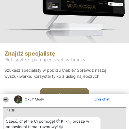
Znajdź specjalistę
Plebiscyt skupia najlepszych w branży
Szukasz specjalisty w pobliżu Ciebie? Sprawdź naszą
wyszukiwarkę. Korzystaj tylko z usług najlepszych!
Szukaj
ORŁY Mody
Live chat
19:38
Cześć, chętnie Ci pomogę! 🙂 Kliknij proszę w
odpowiedni temat rozmowy! 🙂