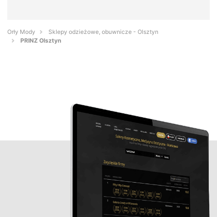
Orły Mody
Sklepy odzieżowe, obuwnicze - Olsztyn
PRINZ Olsztyn