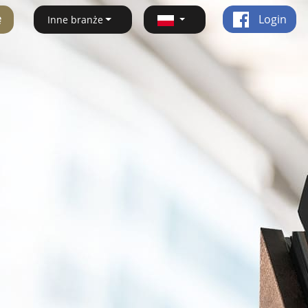
ę
Login
Inne branże