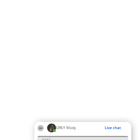
ORŁY Mody
Live chat
07:52