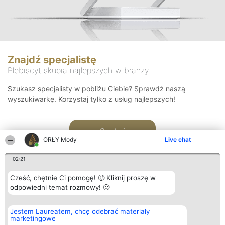
Znajdź specjalistę
Plebiscyt skupia najlepszych w branży
Szukasz specjalisty w pobliżu Ciebie? Sprawdź naszą
wyszukiwarkę. Korzystaj tylko z usług najlepszych!
Szukaj
ORŁY Mody
Live chat
02:21
Cześć, chętnie Ci pomogę! 🙂 Kliknij proszę w
odpowiedni temat rozmowy! 🙂
Organizator plebiscytu
Plebiscyt
Kontakt
Jestem Laureatem, chcę odebrać materiały
Bright Side Solutions sp. z o.
Laureaci
Kontakt
marketingowe
o. sp. k.
Lista