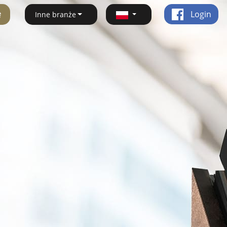
ę
Login
Inne branże