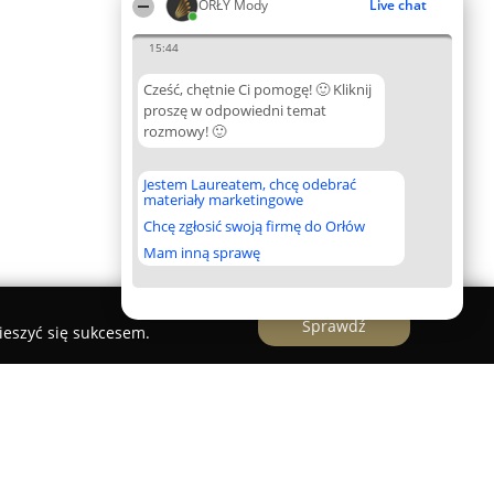
ORŁY Mody
Live chat
15:44
Cześć, chętnie Ci pomogę! 🙂 Kliknij
proszę w odpowiedni temat
rozmowy! 🙂
Jestem Laureatem, chcę odebrać
materiały marketingowe
Chcę zgłosić swoją firmę do Orłów
Mam inną sprawę
Sprawdź
ieszyć się sukcesem.