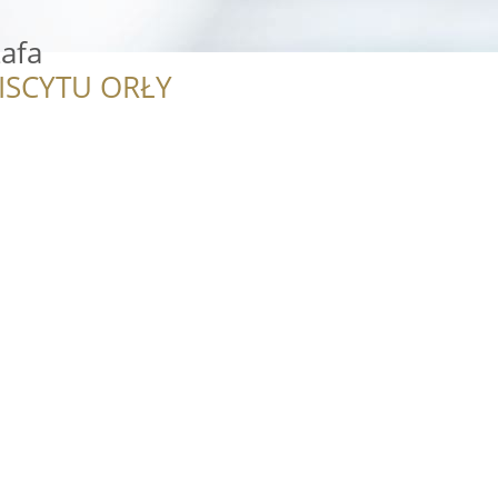
afa
ISCYTU ORŁY