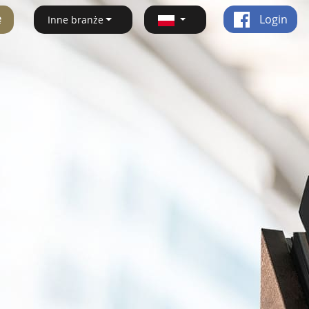
ę
Login
Inne branże