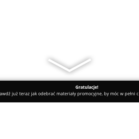
Gratulacje!
awdź już teraz jak odebrać materiały promocyjne, by móc w pełni c
most
Zwariowana Szafa