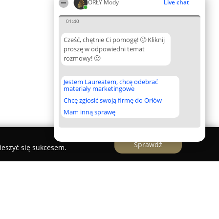
ORŁY Mody
Live chat
01:40
Cześć, chętnie Ci pomogę! 🙂 Kliknij
proszę w odpowiedni temat
rozmowy! 🙂
Jestem Laureatem, chcę odebrać
materiały marketingowe
Chcę zgłosić swoją firmę do Orłów
Mam inną sprawę
Sprawdź
ieszyć się sukcesem.