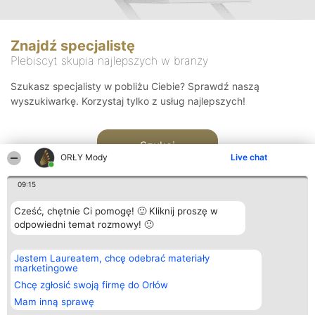
Znajdź specjalistę
Plebiscyt skupia najlepszych w branży
Szukasz specjalisty w pobliżu Ciebie? Sprawdź naszą
wyszukiwarkę. Korzystaj tylko z usług najlepszych!
Szukaj
ORŁY Mody
Live chat
09:15
Cześć, chętnie Ci pomogę! 🙂 Kliknij proszę w
odpowiedni temat rozmowy! 🙂
Organizator plebiscytu
Plebiscyt
Kontakt
Jestem Laureatem, chcę odebrać materiały
Bright Side Solutions sp. z o.
Laureaci
Kontakt
marketingowe
o. sp. k.
Lista
ul. Ruska 22
wszystkich
Chcę zgłosić swoją firmę do Orłów
Wrocław 50-079
Laureatów
Mam inną sprawę
KRS 0000749100 | Regon
Zasady
381313360 | NIP 8943132676
Regulamin