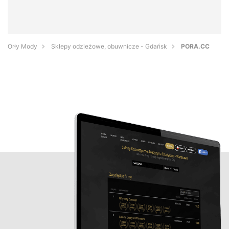
Orły Mody
Sklepy odzieżowe, obuwnicze - Gdańsk
PORA.CC