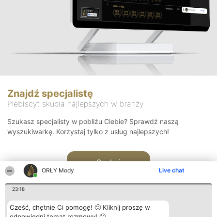
Znajdź specjalistę
Plebiscyt skupia najlepszych w branży
Szukasz specjalisty w pobliżu Ciebie? Sprawdź naszą
wyszukiwarkę. Korzystaj tylko z usług najlepszych!
Szukaj
ORŁY Mody
Live chat
23:18
Cześć, chętnie Ci pomogę! 🙂 Kliknij proszę w
odpowiedni temat rozmowy! 🙂