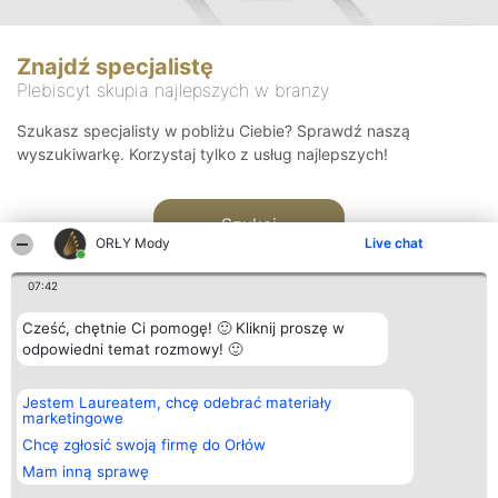
Znajdź specjalistę
Plebiscyt skupia najlepszych w branży
Szukasz specjalisty w pobliżu Ciebie? Sprawdź naszą
wyszukiwarkę. Korzystaj tylko z usług najlepszych!
Szukaj
ORŁY Mody
Live chat
07:42
Cześć, chętnie Ci pomogę! 🙂 Kliknij proszę w
odpowiedni temat rozmowy! 🙂
Organizator plebiscytu
Plebiscyt
Kontakt
Jestem Laureatem, chcę odebrać materiały
Bright Side Solutions sp. z o.
Laureaci
Kontakt
marketingowe
o. sp. k.
Lista
ul. Ruska 22
wszystkich
Chcę zgłosić swoją firmę do Orłów
Wrocław 50-079
Laureatów
Mam inną sprawę
KRS 0000749100 | Regon
Zasady
381313360 | NIP 8943132676
Regulamin