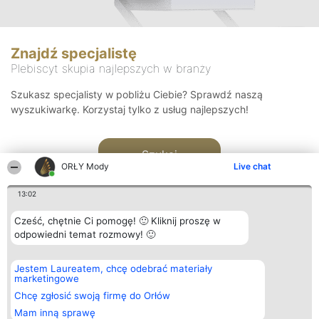
Znajdź specjalistę
Plebiscyt skupia najlepszych w branży
Szukasz specjalisty w pobliżu Ciebie? Sprawdź naszą
wyszukiwarkę. Korzystaj tylko z usług najlepszych!
Szukaj
ORŁY Mody
Live chat
13:02
Cześć, chętnie Ci pomogę! 🙂 Kliknij proszę w
odpowiedni temat rozmowy! 🙂
Organizator plebiscytu
Plebiscyt
Kontakt
Jestem Laureatem, chcę odebrać materiały
Bright Side Solutions sp. z o.
Laureaci
Kontakt
marketingowe
o. sp. k.
Lista
ul. Ruska 22
wszystkich
Chcę zgłosić swoją firmę do Orłów
Wrocław 50-079
Laureatów
Mam inną sprawę
KRS 0000749100 | Regon
Zasady