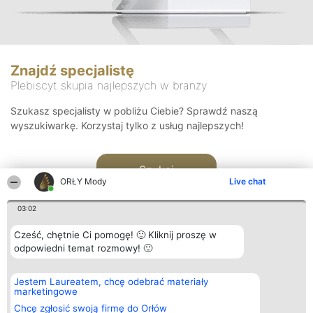
Znajdź specjalistę
Plebiscyt skupia najlepszych w branży
Szukasz specjalisty w pobliżu Ciebie? Sprawdź naszą
wyszukiwarkę. Korzystaj tylko z usług najlepszych!
Szukaj
ORŁY Mody
Live chat
03:02
Cześć, chętnie Ci pomogę! 🙂 Kliknij proszę w
odpowiedni temat rozmowy! 🙂
Organizator plebiscytu
Plebiscyt
Kontakt
Jestem Laureatem, chcę odebrać materiały
Bright Side Solutions sp. z o.
Laureaci
Kontakt
marketingowe
o. sp. k.
Lista
ul. Ruska 22
wszystkich
Chcę zgłosić swoją firmę do Orłów