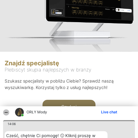
Znajdź specjalistę
Plebiscyt skupia najlepszych w branży
Szukasz specjalisty w pobliżu Ciebie? Sprawdź naszą
wyszukiwarkę. Korzystaj tylko z usług najlepszych!
Szukaj
ORŁY Mody
Live chat
14:06
Cześć, chętnie Ci pomogę! 🙂 Kliknij proszę w