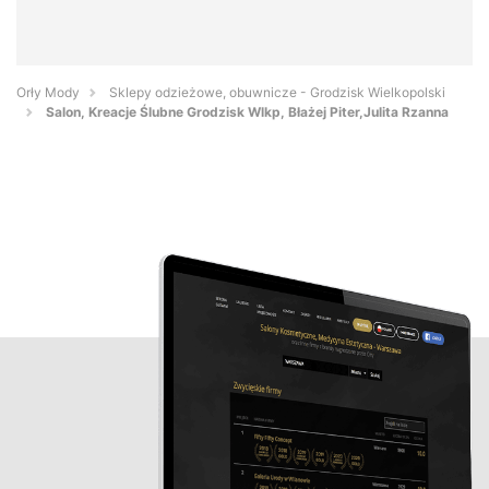
Orły Mody
Sklepy odzieżowe, obuwnicze - Grodzisk Wielkopolski
Salon, Kreacje Ślubne Grodzisk Wlkp, Błażej Piter,Julita Rzanna