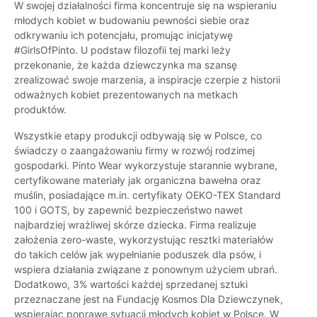
W swojej działalności firma koncentruje się na wspieraniu
młodych kobiet w budowaniu pewności siebie oraz
odkrywaniu ich potencjału, promując inicjatywę
#GirlsOfPinto. U podstaw filozofii tej marki leży
przekonanie, że każda dziewczynka ma szansę
zrealizować swoje marzenia, a inspiracje czerpie z historii
odważnych kobiet prezentowanych na metkach
produktów.
Wszystkie etapy produkcji odbywają się w Polsce, co
świadczy o zaangażowaniu firmy w rozwój rodzimej
gospodarki. Pinto Wear wykorzystuje starannie wybrane,
certyfikowane materiały jak organiczna bawełna oraz
muślin, posiadające m.in. certyfikaty OEKO-TEX Standard
100 i GOTS, by zapewnić bezpieczeństwo nawet
najbardziej wrażliwej skórze dziecka. Firma realizuje
założenia zero-waste, wykorzystując resztki materiałów
do takich celów jak wypełnianie poduszek dla psów, i
wspiera działania związane z ponownym użyciem ubrań.
Dodatkowo, 3% wartości każdej sprzedanej sztuki
przeznaczane jest na Fundację Kosmos Dla Dziewczynek,
wspierając poprawę sytuacji młodych kobiet w Polsce. W