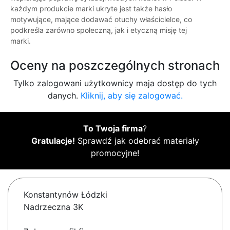
każdym produkcie marki ukryte jest także hasło
motywujące, mające dodawać otuchy właścicielce, co
podkreśla zarówno społeczną, jak i etyczną misję tej
marki.
Oceny na poszczególnych stronach
Tylko zalogowani użytkownicy maja dostęp do tych
danych.
Kliknij, aby się zalogować.
To Twoja firma
?
Gratulacje!
Sprawdź jak odebrać materiały
promocyjne!
Konstantynów Łódzki
Nadrzeczna 3K