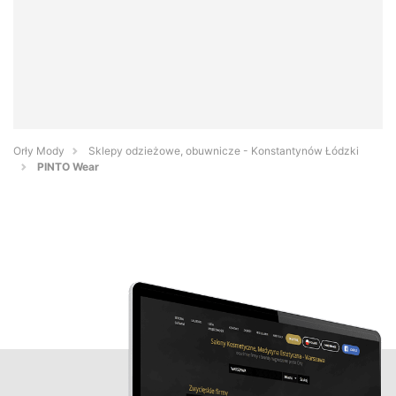
Orły Mody
Sklepy odzieżowe, obuwnicze - Konstantynów Łódzki
PINTO Wear