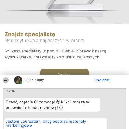
Znajdź specjalistę
Plebiscyt skupia najlepszych w branży
Szukasz specjalisty w pobliżu Ciebie? Sprawdź naszą
wyszukiwarkę. Korzystaj tylko z usług najlepszych!
Szukaj
ORŁY Mody
Live chat
12:36
Cześć, chętnie Ci pomogę! 🙂 Kliknij proszę w
odpowiedni temat rozmowy! 🙂
Organizator plebiscytu
Plebiscyt
Kontakt
Jestem Laureatem, chcę odebrać materiały
Bright Side Solutions sp. z o.
Laureaci
Kontakt
marketingowe
o. sp. k.
Lista