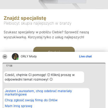
Znajdź specjalistę
Plebiscyt skupia najlepszych w branży
Szukasz specjalisty w pobliżu Ciebie? Sprawdź naszą
wyszukiwarkę. Korzystaj tylko z usług najlepszych!
Szukaj
ORŁY Mody
Live chat
17:58
Cześć, chętnie Ci pomogę! 🙂 Kliknij proszę w
odpowiedni temat rozmowy! 🙂
Organizator plebiscytu
Plebiscyt
Kontakt
Jestem Laureatem, chcę odebrać materiały
Bright Side Solutions sp. z o.
Laureaci
Kontakt
marketingowe
o. sp. k.
Lista
ul. Ruska 22
wszystkich
Chcę zgłosić swoją firmę do Orłów
Wrocław 50-079
Laureatów
Mam inną sprawę
KRS 0000749100 | Regon
Zasady