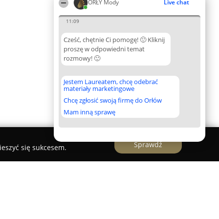
ORŁY Mody
Live chat
11:09
Cześć, chętnie Ci pomogę! 🙂 Kliknij
proszę w odpowiedni temat
rozmowy! 🙂
Jestem Laureatem, chcę odebrać
materiały marketingowe
Chcę zgłosić swoją firmę do Orłów
Mam inną sprawę
Sprawdź
ieszyć się sukcesem.