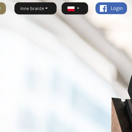
ę
Login
Inne branże