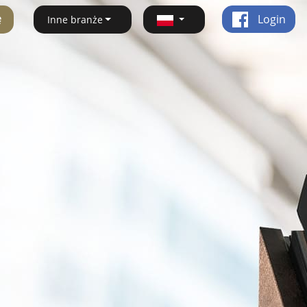
ę
Login
Inne branże