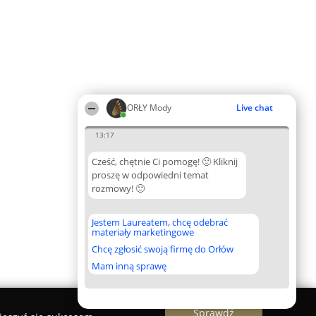
ORŁY Mody
Live chat
13:17
Cześć, chętnie Ci pomogę! 🙂 Kliknij
proszę w odpowiedni temat
rozmowy! 🙂
Jestem Laureatem, chcę odebrać
materiały marketingowe
Chcę zgłosić swoją firmę do Orłów
Mam inną sprawę
Sprawdź