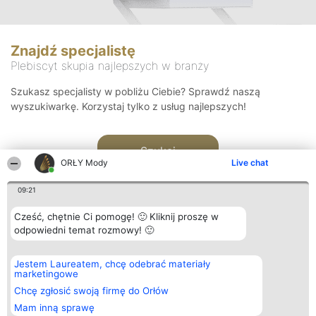
Znajdź specjalistę
Plebiscyt skupia najlepszych w branży
Szukasz specjalisty w pobliżu Ciebie? Sprawdź naszą
wyszukiwarkę. Korzystaj tylko z usług najlepszych!
Szukaj
ORŁY Mody
Live chat
09:21
Cześć, chętnie Ci pomogę! 🙂 Kliknij proszę w
odpowiedni temat rozmowy! 🙂
Organizator plebiscytu
Plebiscyt
Kontakt
Jestem Laureatem, chcę odebrać materiały
Bright Side Solutions sp. z o.
Laureaci
Kontakt
marketingowe
o. sp. k.
Lista
ul. Ruska 22
wszystkich
Chcę zgłosić swoją firmę do Orłów
Wrocław 50-079
Laureatów
Mam inną sprawę
KRS 0000749100 | Regon
Zasady