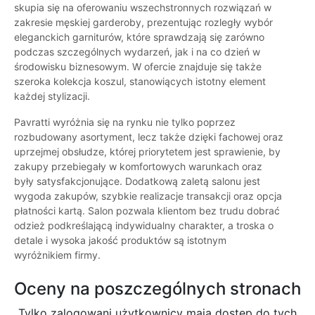
skupia się na oferowaniu wszechstronnych rozwiązań w
zakresie męskiej garderoby, prezentując rozległy wybór
eleganckich garniturów, które sprawdzają się zarówno
podczas szczególnych wydarzeń, jak i na co dzień w
środowisku biznesowym. W ofercie znajduje się także
szeroka kolekcja koszul, stanowiących istotny element
każdej stylizacji.
Pavratti wyróżnia się na rynku nie tylko poprzez
rozbudowany asortyment, lecz także dzięki fachowej oraz
uprzejmej obsłudze, której priorytetem jest sprawienie, by
zakupy przebiegały w komfortowych warunkach oraz
były satysfakcjonujące. Dodatkową zaletą salonu jest
wygoda zakupów, szybkie realizacje transakcji oraz opcja
płatności kartą. Salon pozwala klientom bez trudu dobrać
odzież podkreślającą indywidualny charakter, a troska o
detale i wysoka jakość produktów są istotnym
wyróżnikiem firmy.
Oceny na poszczególnych stronach
Tylko zalogowani użytkownicy maja dostęp do tych