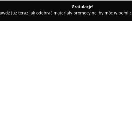
Gratulacje!
awdź już teraz jak odebrać materiały promocyjne, by móc w pełni c
ów
Pani Szafowa
O firmie:
W Krakowie
Pani Szafowa
świad
personalnej, pomagając klien
Doradztwo firmy jest starannie
osobistych i zawodowych celów
garderoby, udziela wsparcia 
dopasowanych szaf kapsułowych
codzienne problemy związane z
oszczędności czasu i redukcji
Pani Szafowa znana jest z syst