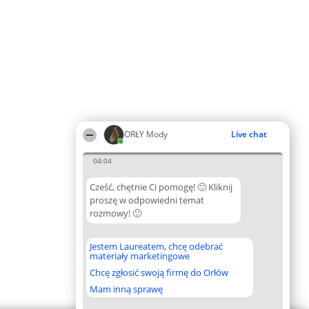
ORŁY Mody
Live chat
04:04
Cześć, chętnie Ci pomogę! 🙂 Kliknij
proszę w odpowiedni temat
rozmowy! 🙂
Jestem Laureatem, chcę odebrać
materiały marketingowe
Chcę zgłosić swoją firmę do Orłów
Mam inną sprawę