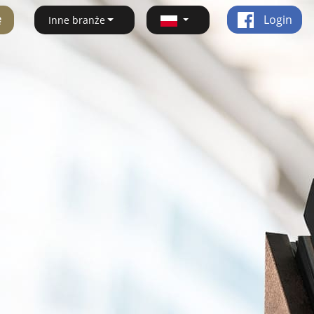
ę
Login
Inne branże