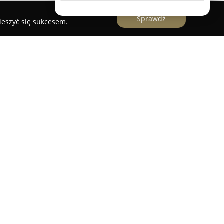
Sprawdź
ieszyć się sukcesem.
czy specjalistyczne usługi w zakresie stylizacji
tom w kreowaniu indywidualnego wizerunku.
 dostosowywane do urody, stylu życia, a także
 poszczególnych osób. Firma prowadzi przeglądy
podczas zakupów oraz zajmuje się budowaniem
. Takie działania pozwalają ograniczyć
 wyborem ubrań, przyczyniając się do
 niepotrzebnych wydatków.
ematycznego poszerzania kwalifikacji oraz