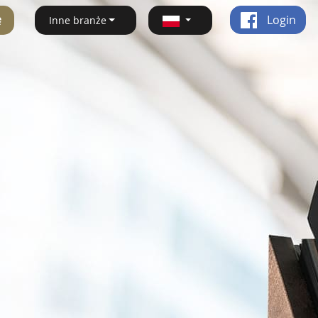
ę
Login
Inne branże