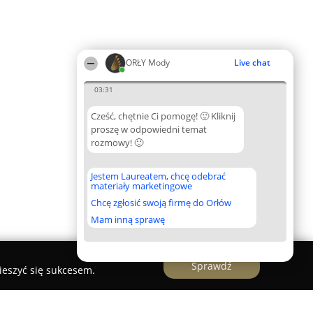
ORŁY Mody
Live chat
03:31
Cześć, chętnie Ci pomogę! 🙂 Kliknij
proszę w odpowiedni temat
rozmowy! 🙂
Jestem Laureatem, chcę odebrać
materiały marketingowe
Chcę zgłosić swoją firmę do Orłów
Mam inną sprawę
Sprawdź
ieszyć się sukcesem.