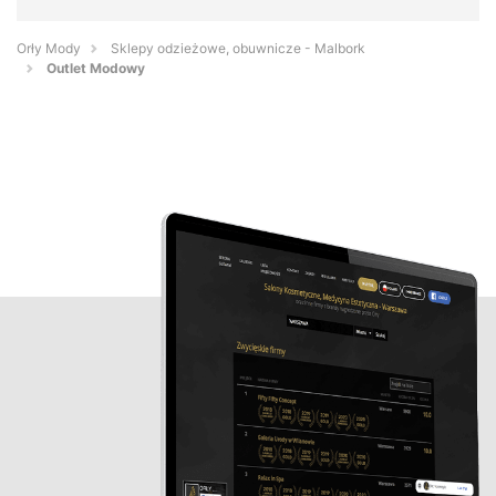
Orły Mody
Sklepy odzieżowe, obuwnicze - Malbork
Outlet Modowy