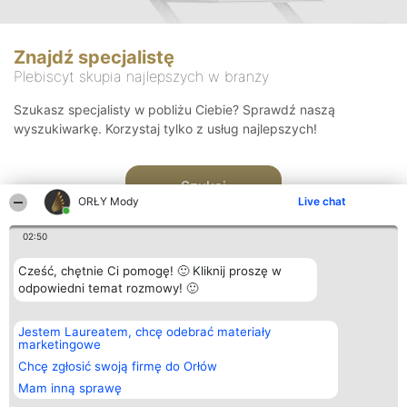
Znajdź specjalistę
Plebiscyt skupia najlepszych w branży
Szukasz specjalisty w pobliżu Ciebie? Sprawdź naszą
wyszukiwarkę. Korzystaj tylko z usług najlepszych!
Szukaj
ORŁY Mody
Live chat
02:50
Cześć, chętnie Ci pomogę! 🙂 Kliknij proszę w
odpowiedni temat rozmowy! 🙂
Organizator plebiscytu
Plebiscyt
Kontakt
Jestem Laureatem, chcę odebrać materiały
Bright Side Solutions sp. z o.
Laureaci
Kontakt
marketingowe
o. sp. k.
Lista
ul. Ruska 22
wszystkich
Chcę zgłosić swoją firmę do Orłów
Wrocław 50-079
Laureatów
Mam inną sprawę
KRS 0000749100 | Regon
Zasady
381313360 | NIP 8943132676
Regulamin