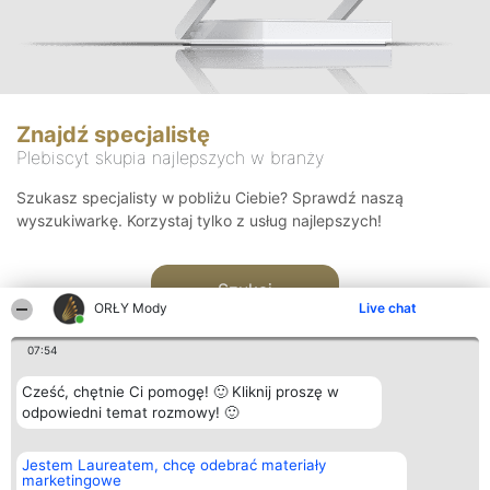
Znajdź specjalistę
Plebiscyt skupia najlepszych w branży
Szukasz specjalisty w pobliżu Ciebie? Sprawdź naszą
wyszukiwarkę. Korzystaj tylko z usług najlepszych!
Szukaj
ORŁY Mody
Live chat
07:54
Cześć, chętnie Ci pomogę! 🙂 Kliknij proszę w
odpowiedni temat rozmowy! 🙂
Organizator plebiscytu
Plebiscyt
Kontakt
Jestem Laureatem, chcę odebrać materiały
Bright Side Solutions sp. z o.
Laureaci
Kontakt
marketingowe
o. sp. k.
Lista