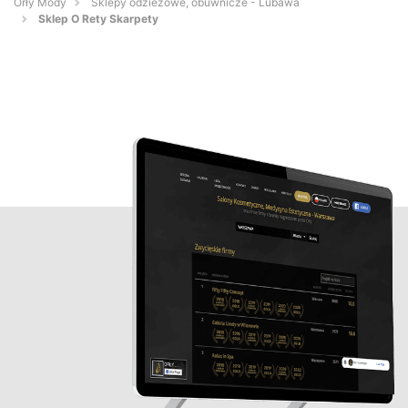
Orły Mody
Sklepy odzieżowe, obuwnicze - Lubawa
Sklep O Rety Skarpety