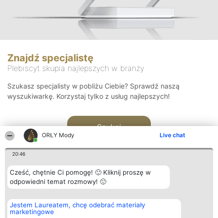
Znajdź specjalistę
Plebiscyt skupia najlepszych w branży
Szukasz specjalisty w pobliżu Ciebie? Sprawdź naszą
wyszukiwarkę. Korzystaj tylko z usług najlepszych!
Szukaj
ORŁY Mody
Live chat
20:46
Cześć, chętnie Ci pomogę! 🙂 Kliknij proszę w
odpowiedni temat rozmowy! 🙂
Organizator plebiscytu
Plebiscyt
Kontakt
Jestem Laureatem, chcę odebrać materiały
Bright Side Solutions sp. z o.
Laureaci
Kontakt
marketingowe
o. sp. k.
Lista