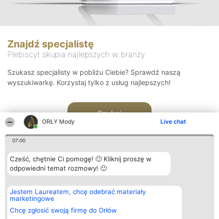
Znajdź specjalistę
Plebiscyt skupia najlepszych w branży
Szukasz specjalisty w pobliżu Ciebie? Sprawdź naszą
wyszukiwarkę. Korzystaj tylko z usług najlepszych!
Szukaj
ORŁY Mody
Live chat
07:00
Cześć, chętnie Ci pomogę! 🙂 Kliknij proszę w
odpowiedni temat rozmowy! 🙂
Organizator plebiscytu
Plebiscyt
Kontakt
Jestem Laureatem, chcę odebrać materiały
Bright Side Solutions sp. z o.
Laureaci
Kontakt
marketingowe
o. sp. k.
Lista
ul. Ruska 22
wszystkich
Chcę zgłosić swoją firmę do Orłów
Wrocław 50-079
Laureatów