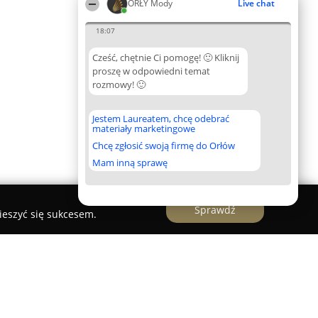
ORŁY Mody
Live chat
18:07
Cześć, chętnie Ci pomogę! 🙂 Kliknij
proszę w odpowiedni temat
rozmowy! 🙂
Jestem Laureatem, chcę odebrać
materiały marketingowe
Chcę zgłosić swoją firmę do Orłów
Mam inną sprawę
Sprawdź
ieszyć się sukcesem.