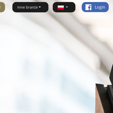
ę
Login
Inne branże