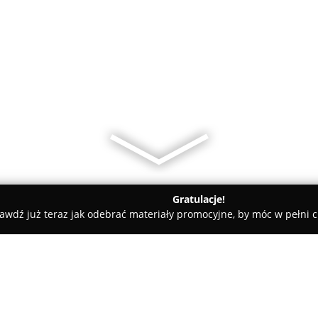
Gratulacje!
awdź już teraz jak odebrać materiały promocyjne, by móc w pełni c
nice
Odzież damska - Atelier Mody