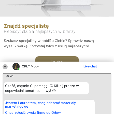
Znajdź specjalistę
Plebiscyt skupia najlepszych w branży
Szukasz specjalisty w pobliżu Ciebie? Sprawdź naszą
wyszukiwarkę. Korzystaj tylko z usług najlepszych!
Szukaj
ORŁY Mody
Live chat
07:43
Cześć, chętnie Ci pomogę! 🙂 Kliknij proszę w
odpowiedni temat rozmowy! 🙂
Organizator plebiscytu
Plebiscyt
Kontakt
Jestem Laureatem, chcę odebrać materiały
Bright Side Solutions sp. z o.
Laureaci
Kontakt
marketingowe
o. sp. k.
Lista
ul. Ruska 22
wszystkich
Chcę zgłosić swoją firmę do Orłów